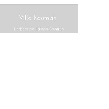
Villa hautnah
Barbara zur Hausen-Frentrup
Am Rathaus 2
46514 Schermbeck
Tel.:
+49 (0) 28 53
/
4 48 25 40
Fax.:
+49 (0) 28 53
/
4 48 25
40
info@villa-hautnah.de
FOLGE UNS