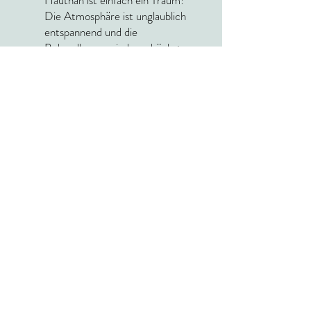
Hautnah ist einfach ein Traum!
Die Atmosphäre ist unglaublich
entspannend und die
Behandlungen sind von höchster
Qualität.
Barbara und ihr Team sind sehr
professionell und freundlich. Ich
fühle mich jedes Mal wie neu
geboren nach meinem Besuch!
Susanne Schmidt
,
Fotografin
“
Ich kann das Villa Hautnah nur
wärmstens empfehlen! Die
individuellen Behandlungen sind
perfekt auf meine Haut
abgestimmt und ich habe sofort
Ergebnisse gesehen.